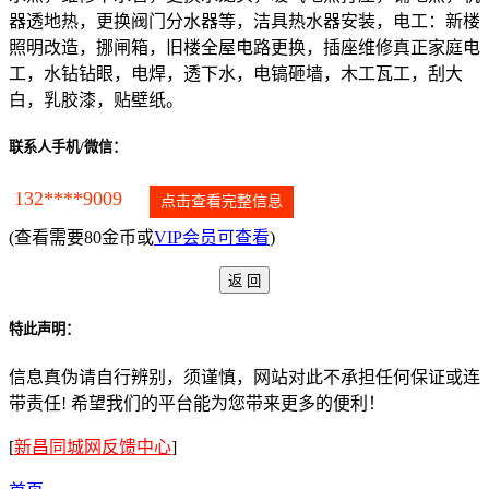
器透地热，更换阀门分水器等，洁具热水器安装，电工：新楼
照明改造，挪闸箱，旧楼全屋电路更换，插座维修真正家庭电
工，水钻钻眼，电焊，透下水，电镐砸墙，木工瓦工，刮大
白，乳胶漆，贴壁纸。
联系人手机/微信：
132****9009
点击查看完整信息
(查看需要80金币或
VIP会员可查看
)
特此声明：
信息真伪请自行辨别，须谨慎，网站对此不承担任何保证或连
带责任! 希望我们的平台能为您带来更多的便利！
[
新昌同城网反馈中心
]