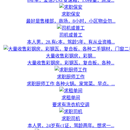
8年车，爱信六AT变速箱，1.6排量，原漆...
求职保安
最好是售楼部，商场，8小时，小区物业勿...
司机或普工
本人男，28.有c本，驾龄5年，有从业资格...
大量收售彩钢房，彩钢...
大量收售彩钢房，彩钢瓦，复合板，各种...
求职厨师工作
求职厨师工作 各种火锅。家常菜。早点。...
求租单间
要求有洗衣机空调
求职司机
本人男，24岁有c1证，驾龄两年。想求一...