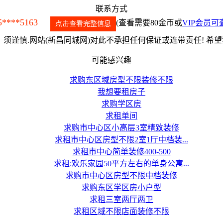
联系方式
5****5163
(查看需要80金币或
VIP会员可
点击查看完整信息
须谨慎.网站(新昌同城网)对此不承担任何保证或连带责任! 希
可能感兴趣
求购东区域房型不限装修不限
我想要租房子
求购学区房
求租单间
求购市中心区小高层3室精致装修
求租市中心区房型不限2室1厅中档装...
求租市中心简单装修400-500
求租:欢乐家园50平方左右的单身公寓...
求购市中心区房型不限中档装修
求购东区学区房小户型
求租三室两厅两卫
求租区域不限店面装修不限