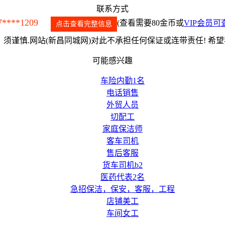
联系方式
7****1209
(查看需要80金币或
VIP会员可
点击查看完整信息
须谨慎.网站(新昌同城网)对此不承担任何保证或连带责任! 希
可能感兴趣
车险内勤1名
电话销售
外贸人员
切配工
家庭保洁师
客车司机
售后客服
货车司机b2
医药代表2名
急招保洁，保安，客服，工程
店铺美工
车间女工