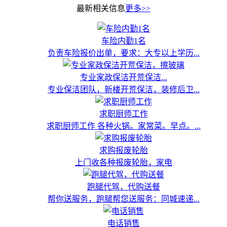
最新相关信息
更多>>
车险内勤1名
负责车险报价出单，要求：大专以上学历...
专业家政保洁开荒保洁...
专业保洁团队，新楼开荒保洁，装修后卫...
求职厨师工作
求职厨师工作 各种火锅。家常菜。早点。...
求购报废轮胎
上门收各种报废轮胎，家电
跑腿代驾，代购送餐
帮你送服务，跑腿帮您送服务：同城速递...
电话销售