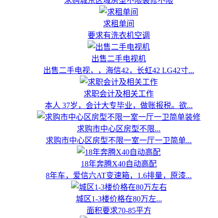
求购城东区域房型不限装修不限
求租单间
要求有洗衣机空调
出售二手电视机
出售二手电视，，海信42，长虹42 LG42寸...
求职会计及相关工作
本人 37岁，会计大专毕业，做账报税。欲...
求购市中心区房型不限...
求购市中心区房型不限一室一厅一卫简单...
18年奔腾X40自动高配
8年车，爱信六AT变速箱，1.6排量，原漆...
城区1-3楼价格在80万左...
面积要求70-85平方