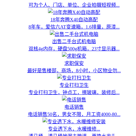
可为个人、门店、单位、企业拍摄短视频...
18年奔腾X40自动高配
8年车，爱信六AT变速箱，1.6排量，原漆...
出售二手台式机电脑
双核4g内存，硬盘500g机箱，23寸显示器...
求职保安
最好是售楼部，商场，8小时，小区物业勿...
专业打扫卫生
专业打扫卫生，钟点工，擦玻璃，装修后...
电话销售
电话销售50名，男女不限，月工资4000-80...
专业透下水，水暖维修...