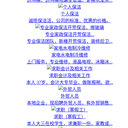
透马桶，透马桶地漏主管道，更换水龙头...
个人保洁
诚揽保洁活，公司的标准，优惠的价格。
专业家政保洁开荒保洁...
专业保洁团队，新楼开荒保洁，装修后卫...
家电水电制冷维修
上门服务，专业维修，液晶电视，冰箱冰...
求职会计及相关工作
本人 37岁，会计大专毕业，做账报税。欲...
外贸人员
本地企业，现招聘外贸人员，有外贸销售...
求职（寒假工）
本人大三在校学生，求兼职一份，家教或...