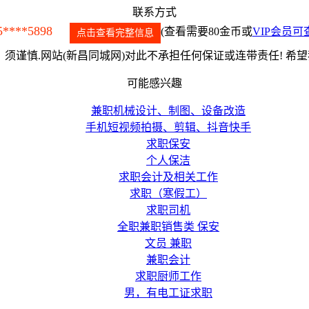
联系方式
5****5898
(查看需要80金币或
VIP会员可
点击查看完整信息
须谨慎.网站(新昌同城网)对此不承担任何保证或连带责任! 希
可能感兴趣
兼职机械设计、制图、设备改造
手机短视频拍摄、剪辑、抖音快手
求职保安
个人保洁
求职会计及相关工作
求职（寒假工）
求职司机
全职兼职销售类 保安
文员 兼职
兼职会计
求职厨师工作
男，有电工证求职