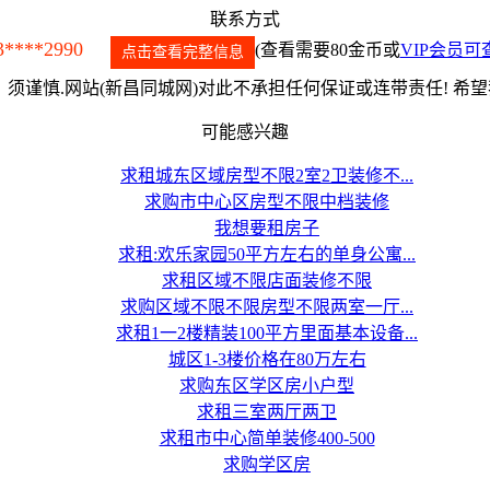
联系方式
3****2990
(查看需要80金币或
VIP会员可
点击查看完整信息
须谨慎.网站(新昌同城网)对此不承担任何保证或连带责任! 希
可能感兴趣
求租城东区域房型不限2室2卫装修不...
求购市中心区房型不限中档装修
我想要租房子
求租:欢乐家园50平方左右的单身公寓...
求租区域不限店面装修不限
求购区域不限不限房型不限两室一厅...
求租1一2楼精装100平方里面基本设备...
城区1-3楼价格在80万左右
求购东区学区房小户型
求租三室两厅两卫
求租市中心简单装修400-500
求购学区房